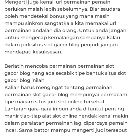
Mengerti juga kenali url permainan pemain
perlukan malah lebih sebelumnya. Biar saudara
boleh mendeteksi bonus yang mana masih
mampu sinkron sangtatkala kita memakai url
permainan andalan dia orang. Untuk anda jangan
untuk mengecap kemalangan semuanya kalau
dalam judi situs slot gacor blog penjudi jangan
mendapati kesuksesan.
Berlatih mencoba permainan permainan slot
gacor blog nang ada secabik tipe bentuk situs slot
gacor blog inilah
Kalian harus mengingat tentang permainan
permainan slot gacor blog mempunyai bermacam
tipe macam situs judi slot online tersebut.
Lantaran gara-gara inipun anda dituntut penting
mahir tiap-tiap alat slot online hendak kenal makin
dalam peralatan permainan lagi dipercaya pemain
incar. Sama bettor mampu mengerti judi tersebut