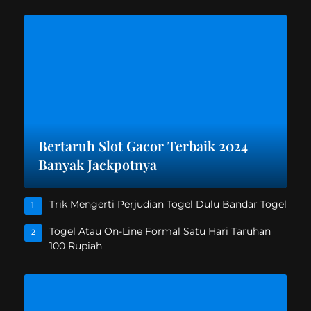
Bertaruh Slot Gacor Terbaik 2024
Banyak Jackpotnya
Trik Mengerti Perjudian Togel Dulu Bandar Togel
1
Togel Atau On-Line Formal Satu Hari Taruhan
2
100 Rupiah