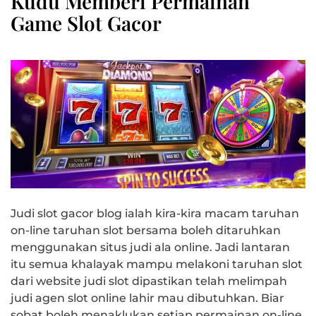
Kudu Memberi Permainan
Game Slot Gacor
Judi slot gacor blog ialah kira-kira macam taruhan
on-line taruhan slot bersama boleh ditaruhkan
menggunakan situs judi ala online. Jadi lantaran
itu semua khalayak mampu melakoni taruhan slot
dari website judi slot dipastikan telah melimpah
judi agen slot online lahir mau dibutuhkan. Biar
sobat boleh menaklukan setiap permainan on-line