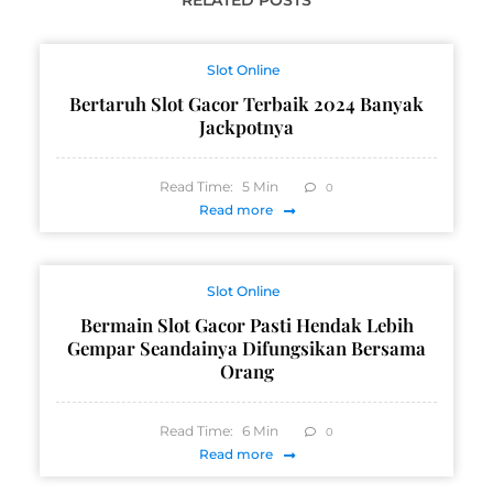
RELATED POSTS
Slot Online
Bertaruh Slot Gacor Terbaik 2024 Banyak
Jackpotnya
Read Time:
5
Min
0
Read more
Slot Online
Bermain Slot Gacor Pasti Hendak Lebih
Gempar Seandainya Difungsikan Bersama
Orang
Read Time:
6
Min
0
Read more