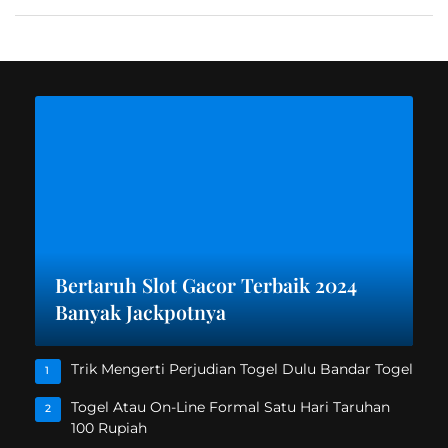
Bertaruh Slot Gacor Terbaik 2024
Banyak Jackpotnya
Trik Mengerti Perjudian Togel Dulu Bandar Togel
1
Togel Atau On-Line Formal Satu Hari Taruhan
2
100 Rupiah