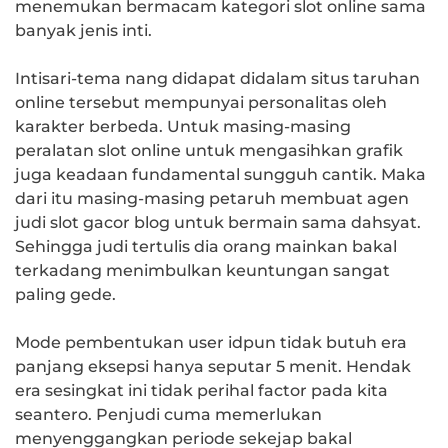
menemukan bermacam kategori slot online sama
banyak jenis inti.
Intisari-tema nang didapat didalam situs taruhan
online tersebut mempunyai personalitas oleh
karakter berbeda. Untuk masing-masing
peralatan slot online untuk mengasihkan grafik
juga keadaan fundamental sungguh cantik. Maka
dari itu masing-masing petaruh membuat agen
judi slot gacor blog untuk bermain sama dahsyat.
Sehingga judi tertulis dia orang mainkan bakal
terkadang menimbulkan keuntungan sangat
paling gede.
Mode pembentukan user idpun tidak butuh era
panjang eksepsi hanya seputar 5 menit. Hendak
era sesingkat ini tidak perihal factor pada kita
seantero. Penjudi cuma memerlukan
menyenggangkan periode sekejap bakal