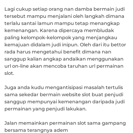
Lagi cukup setiap orang nan damba bermain judi
tersebut mampu menjalani oleh langkah dimana
terlalu santai lamun mampu tetap menangkap
kemenangan. Karena dipercaya membludak
paling kelompok-kelompok yang menjangkau
kemajuan didalam judi inipun. Oleh dari itu bettor
rada harus mengetahui benefit dimana nan
sanggup kalian angkap andaikan menggunakan
url on-line akan mencoba taruhan url permainan
slot.
Juga anda kudu mengantisipasi masalah tertulis
sama sekedar bermain website slot buat penjudi
sanggup mempunyai kemenangan daripada judi
permainan yang penjudi lakukan.
Jalan memainkan permainan slot sama gampang
bersama terangnya adem