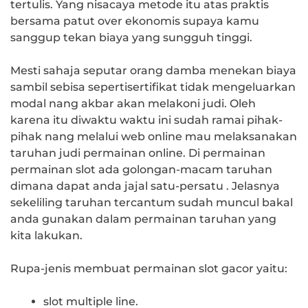
tertulis. Yang nisacaya metode itu atas praktis
bersama patut over ekonomis supaya kamu
sanggup tekan biaya yang sungguh tinggi.
Mesti sahaja seputar orang damba menekan biaya
sambil sebisa sepertisertifikat tidak mengeluarkan
modal nang akbar akan melakoni judi. Oleh
karena itu diwaktu waktu ini sudah ramai pihak-
pihak nang melalui web online mau melaksanakan
taruhan judi permainan online. Di permainan
permainan slot ada golongan-macam taruhan
dimana dapat anda jajal satu-persatu . Jelasnya
sekeliling taruhan tercantum sudah muncul bakal
anda gunakan dalam permainan taruhan yang
kita lakukan.
Rupa-jenis membuat permainan slot gacor yaitu:
slot multiple line.