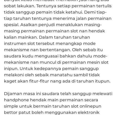
sobat lakukan. Tentunya setiap permainan tertulis
tidak sanggup pemain tidak ketahui. Demi tiap-
tiap taruhan tentunya menerima jalan permainan
spesial. Asalkan penjudi menaklukan masing-
masing permainan permainan slot nan hendak
kalian mainkan. Dalam taruhan taruhan
instrumen slot tersebut menangkap mode
mekanisme nan bertentangan. Oleh sebab itu
saudara kudu menguasai bahkan dahulu mode-
mekanisme nan muncul di permainan mesin slot
inipun. Untuk kedepannya pemain sanggup
melakoni oleh sebaik manatahu sambil tidak
kaget akan fitur-fitur nang ada di taruhan itupun.
Dijaman masa ini saudara telah sanggup melewati
handphone hendak main permainan secara
simple untuk bermain taruhan slot onlinepun
bettor patut boleh menggunakan elektronik