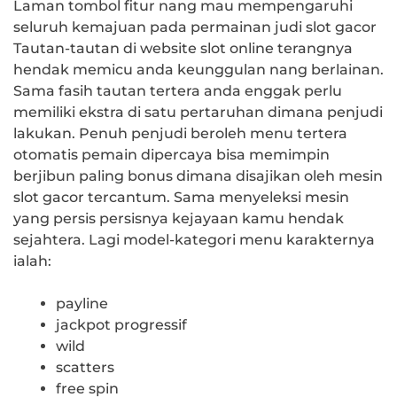
Laman tombol fitur nang mau mempengaruhi
seluruh kemajuan pada permainan judi slot gacor
Tautan-tautan di website slot online terangnya
hendak memicu anda keunggulan nang berlainan.
Sama fasih tautan tertera anda enggak perlu
memiliki ekstra di satu pertaruhan dimana penjudi
lakukan. Penuh penjudi beroleh menu tertera
otomatis pemain dipercaya bisa memimpin
berjibun paling bonus dimana disajikan oleh mesin
slot gacor tercantum. Sama menyeleksi mesin
yang persis persisnya kejayaan kamu hendak
sejahtera. Lagi model-kategori menu karakternya
ialah:
payline
jackpot progressif
wild
scatters
free spin