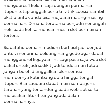
mengepres 1 kolom saja dengan permainan
itupun tetap enggak perlu trik-trik spesial sambil
ekstra untuk anda bisa mejuarai masing-masing
permainan. Dimana terutama penjudi menengah
hoki pada ketika mencari mesin slot permainan
tertera.
Siapatahu pemain medium berhasil jadi penjudi
untuk menerima peluang nang gede agar dapat
menggondrol kejayaan ini. Lagi pasti saja web slot
bakal untuk jadi sedikit judi teridola nan tetap
jangan boleh ditinggalkan oleh semua
membernya ketimbang dulu hingga tengah
itupun. Biar saudara dapat main semua jenis
taruhan yang terkandung pada web slot serta
merasakan fitur-fitur yang ada dalam
permainannya.