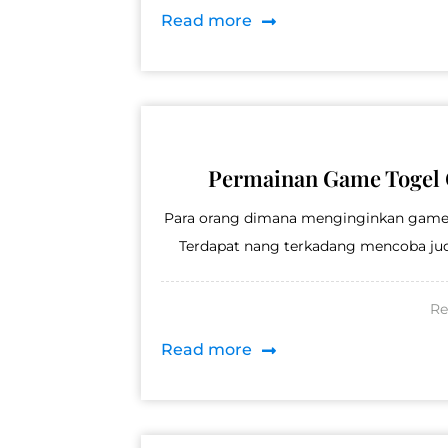
Read more
Permainan Game Togel O
Para orang dimana menginginkan game b
Terdapat nang terkadang mencoba judi
Re
Read more