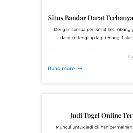
Situs Bandar Darat Terbany
Dengan semua penikmat ketimbang ga
darat terlengkap lagi tenang. 1 ala
Re
Read more
Judi Togel Online Te
Muncul untuk jadi pilihan permainan