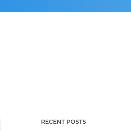
RECENT POSTS