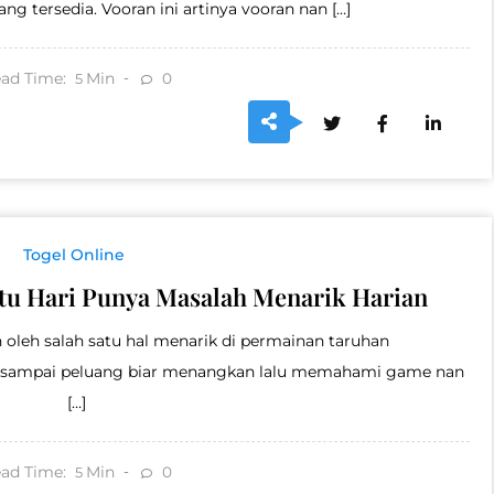
ng tersedia. Vooran ini artinya vooran nan […]
ad Time:
Min
0
5
Togel Online
tu Hari Punya Masalah Menarik Harian
an oleh salah satu hal menarik di permainan taruhan
pai-sampai peluang biar menangkan lalu memahami game nan
[…]
ad Time:
Min
0
5