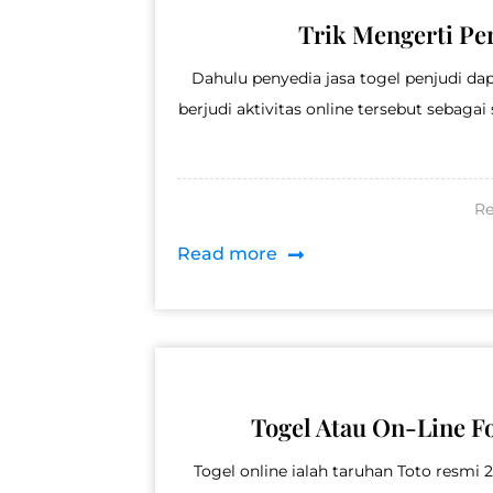
Trik Mengerti Pe
Dahulu penyedia jasa togel penjudi 
berjudi aktivitas online tersebut sebag
Re
Read more
Togel Atau On-Line F
Togel online ialah taruhan Toto resm