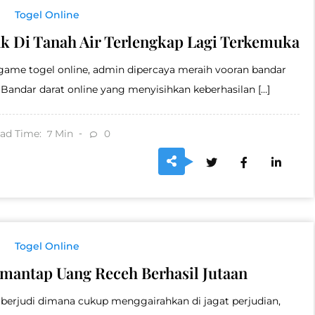
Togel Online
ak Di Tanah Air Terlengkap Lagi Terkemuka
me togel online, admin dipercaya meraih vooran bandar
t Bandar darat online yang menyisihkan keberhasilan […]
ad Time:
Min
0
7
Togel Online
rmantap Uang Receh Berhasil Jutaan
 berjudi dimana cukup menggairahkan di jagat perjudian,