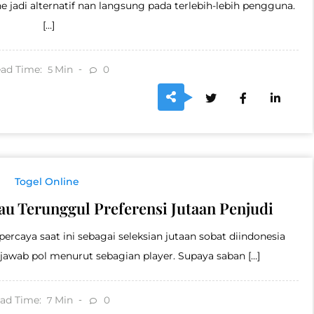
e jadi alternatif nan langsung pada terlebih-lebih pengguna.
[…]
ad Time:
Min
0
5
Togel Online
u Terunggul Preferensi Jutaan Penjudi
ercaya saat ini sebagai seleksian jutaan sobat diindonesia
jawab pol menurut sebagian player. Supaya saban […]
ad Time:
Min
0
7