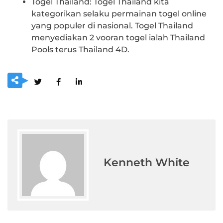
Togel Thailand: Togel Thailand kita
kategorikan selaku permainan togel online
yang populer di nasional. Togel Thailand
menyediakan 2 vooran togel ialah Thailand
Pools terus Thailand 4D.
Kenneth White