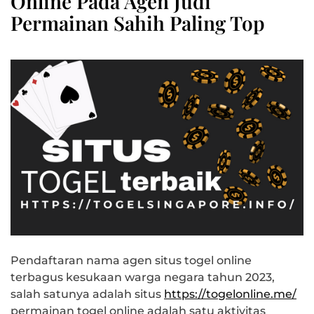
Online Pada Agen Judi
Permainan Sahih Paling Top
Pendaftaran nama agen situs togel online
terbagus kesukaan warga negara tahun 2023,
salah satunya adalah situs
https://togelonline.me/
permainan togel online adalah satu aktivitas