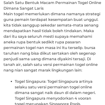
Salah Satu Bentuk Macam Permainan Togel Online
Dimana Sangat Laris
Main togel memerlukan dimana namanya strategi
guna pemain terdapat kesempatan buat unggul.
kita tidak sanggup sekedar semata-mata senang
mendapatkan hasil tidak boleh tindakan. Maka
dari itu saya seluruh mesti supaya memahami
aneka rupa bentuk sedikit rupa pasaran
permainan togel nan masa ini Itu terselip. bursa
taruhan nang bisa diikut sertakan oleh segenap
penjudi sama uang dimana diyakini tersaji. Di
tanah air, salah satu versi permainan togel online
nang nian sangat marak lingkungan lain:
Togel Singapura: Togel Singapura artinya
selaku satu versi permainan togel online
dimana sangat naik daun di dalam negeri.
Togel Singapura menyodorkan 4 vooran
togel merupakan Singapore Pools,