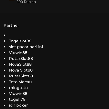
100 Rupiah
Partner
Togelslot88
slot gacor hari ini
Vipwin88
PutarSlot88
NovaSlot88
Nova Slot88
PutarSlot88
Toto Macau
mingtoto
Vipwin88
togel178
idn poker