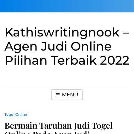
Skip
to
content
Kathiswritingnook –
Agen Judi Online
Pilihan Terbaik 2022
MENU
Togel Online
Bermain Taruhan Judi Togel