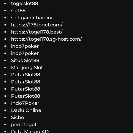
togelslot88
slot88
slot gacor hari ini
https://178togel.com/
https://togel178.best/
https://togel178.sg-host.com/
indo7poker
indo7poker
Situs Slot88
Mahjong Slot
PutarSlot88
PutarSlot88
PutarSlot88
PutarSlot88
Indo7Poker
Dadu Online
Sicbo
pedetogel
Data Macau 4D