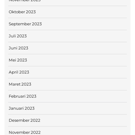
Oktober 2023
September 2023
Juli 2023
Juni 2023
Mei 2023
April 2023
Maret 2023
Februari 2023
Januari 2023
Desember 2022
November 2022