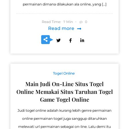
permainan dimana dilakukan ala online, yang […]
Read Time:
Min
0
7
Read more
Togel Online
Main Judi On-Line Situs Togel
Online Memakai Situs Taruhan Togel
Game Togel Online
Judi togel online adalah kurang lebih genre permainan
online permainan togel juga sanggup ditaruhkan
melewati url permainan sebagai on-line. Lalu demi itu