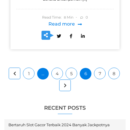
Read Time:
Min
0
8
Read more
1
…
4
5
6
7
8
RECENT POSTS
Bertaruh Slot Gacor Terbaik 2024 Banyak Jackpotnya