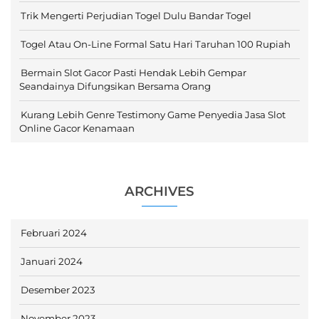
Trik Mengerti Perjudian Togel Dulu Bandar Togel
Togel Atau On-Line Formal Satu Hari Taruhan 100 Rupiah
Bermain Slot Gacor Pasti Hendak Lebih Gempar
Seandainya Difungsikan Bersama Orang
Kurang Lebih Genre Testimony Game Penyedia Jasa Slot
Online Gacor Kenamaan
ARCHIVES
Februari 2024
Januari 2024
Desember 2023
November 2023