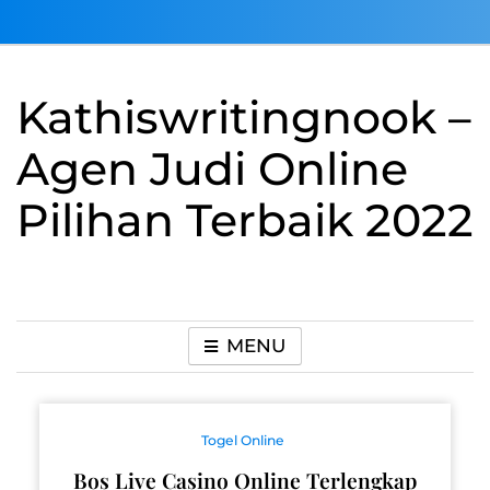
Skip
to
content
Kathiswritingnook –
Agen Judi Online
Pilihan Terbaik 2022
MENU
Togel Online
Bos Live Casino Online Terlengkap