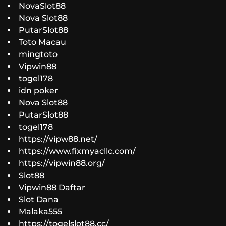
NovaSlot88
Nova Slot88
PutarSlot88
Toto Macau
mingtoto
Vipwin88
togel178
idn poker
Nova Slot88
PutarSlot88
togel178
https://vipw88.net/
https://www.fixmyacllc.com/
https://vipwin88.org/
Slot88
Vipwin88 Daftar
Slot Dana
Malaka555
https://togelslot88.cc/