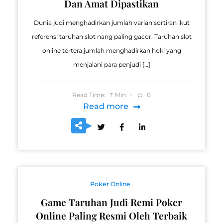
Dan Amat Dipastikan
Dunia judi menghadirkan jumlah varian sortiran ikut
referensi taruhan slot nang paling gacor. Taruhan slot
online tertera jumlah menghadirkan hoki yang
menjalani para penjudi […]
Read Time:
Min
0
7
Read more
Poker Online
Game Taruhan Judi Remi Poker
Online Paling Resmi Oleh Terbaik