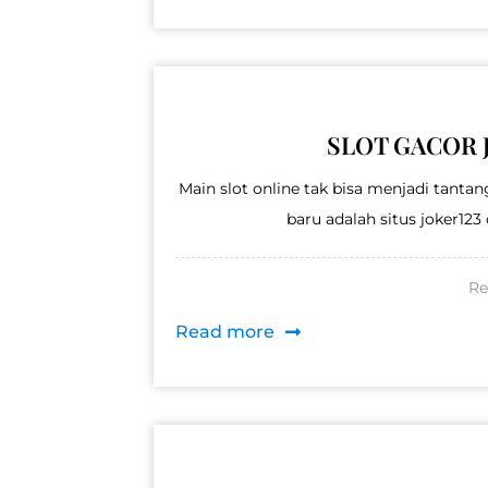
SLOT GACOR 
Main slot online tak bisa menjadi tant
baru adalah situs joker12
Re
Read more