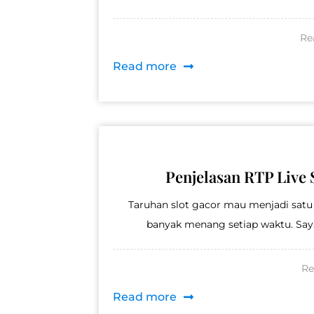
Re
Read more
Penjelasan RTP Live
Taruhan slot gacor mau menjadi satu
banyak menang setiap waktu. Say
Re
Read more