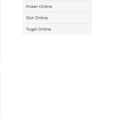
Poker Online
Slot Online
Togel Online