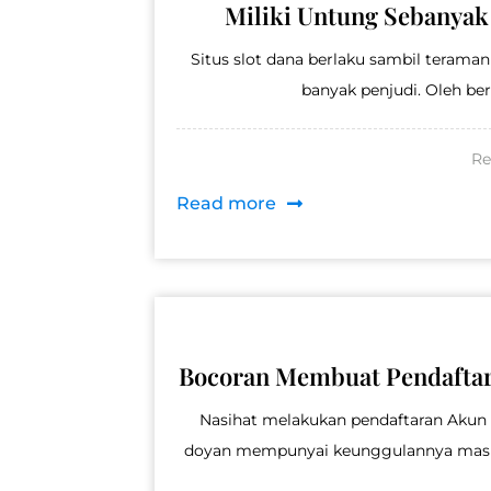
Miliki Untung Sebanyak
Situs slot dana berlaku sambil teraman 
banyak penjudi. Oleh be
Re
Read more
Bocoran Membuat Pendaftara
Nasihat melakukan pendaftaran Akun
doyan mempunyai keunggulannya masin