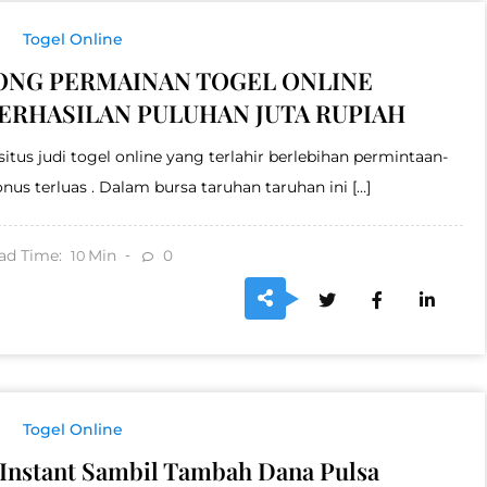
Togel Online
ONG PERMAINAN TOGEL ONLINE
RHASILAN PULUHAN JUTA RUPIAH
itus judi togel online yang terlahir berlebihan permintaan-
s terluas . Dalam bursa taruhan taruhan ini […]
ad Time:
Min
0
10
Togel Online
Instant Sambil Tambah Dana Pulsa