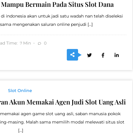
 Mampu Bermain Pada Situs Slot Dana
di indonesia akan untuk jadi satu wadah nan telah diseleksi
rsama mengenakan saluran online penjudi […]
ad Time:
Min
0
7
Slot Online
n Akun Memakai Agen Judi Slot Uang Asli
 memakai agen game slot uang asli, saban manusia pokok
g-masing. Malah sama memilih modal melewati situs slot
[…]