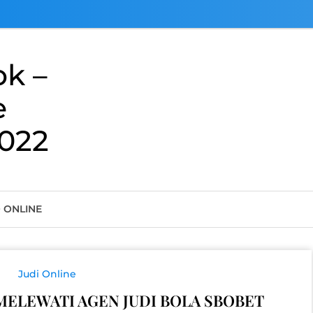
ok –
e
2022
 ONLINE
Judi Online
MELEWATI AGEN JUDI BOLA SBOBET