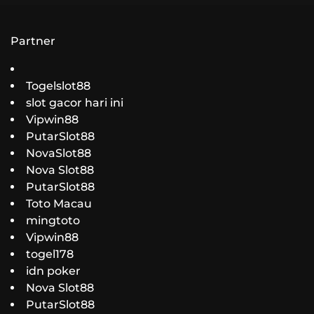
Partner
Togelslot88
slot gacor hari ini
Vipwin88
PutarSlot88
NovaSlot88
Nova Slot88
PutarSlot88
Toto Macau
mingtoto
Vipwin88
togel178
idn poker
Nova Slot88
PutarSlot88