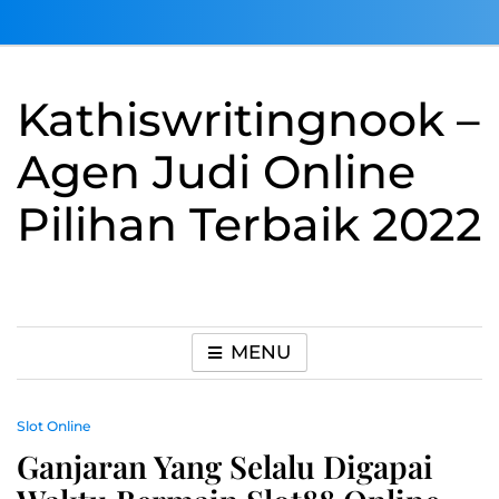
Skip
to
content
Kathiswritingnook –
Agen Judi Online
Pilihan Terbaik 2022
MENU
Slot Online
Ganjaran Yang Selalu Digapai