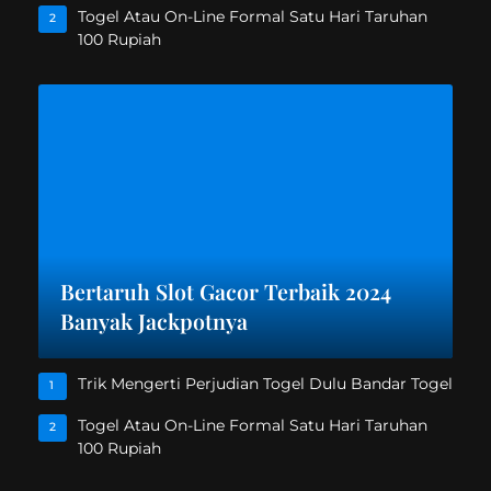
Togel Atau On-Line Formal Satu Hari Taruhan
2
100 Rupiah
Bertaruh Slot Gacor Terbaik 2024
Banyak Jackpotnya
Trik Mengerti Perjudian Togel Dulu Bandar Togel
1
Togel Atau On-Line Formal Satu Hari Taruhan
2
100 Rupiah