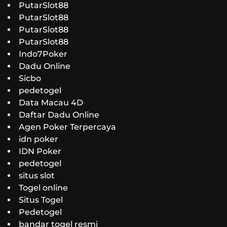
PutarSlot88
PutarSlot88
PutarSlot88
PutarSlot88
Indo7Poker
Dadu Online
Sicbo
pedetogel
Data Macau 4D
Daftar Dadu Online
Agen Poker Terpercaya
idn poker
IDN Poker
pedetogel
situs slot
Togel online
Situs Togel
Pedetogel
bandar togel resmi