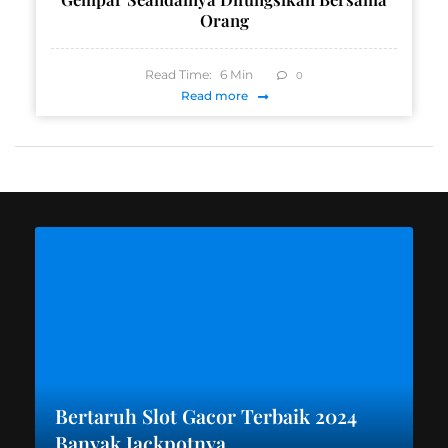
Orang
Read Time:
6
Min
0
Read more
Bertaruh Slot Gacor Terbaik 2024
Banyak Jackpotnya