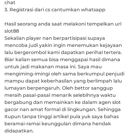
chat
3. Registrasi dari cs cantumkan whatsapp
Hasil seorang anda saat melakoni tempelkan url
slot88
Sekalian player nan berpartisipasi supaya
mencoba judi yakin ingin menemukan kejayaan
lalu bergerombol kami dapatkan perihal tertera.
Biar kalian semua bisa menggapai hasil dimana
untuk jadi makanan masa ini. Saya mau
mengiming-imingi oleh sama berkumpul penjudi
mampu dapat keberhasilan yang berlimpah lalu
lumayan berpengaruh. Oleh bettor sanggup
meraih pasal-pasal menarik selebihnya waktu
bergabung dan memainkan ke dalam agen slot
gacor nan amat formal di lingkungan. Sehingga
itupun tanpa tinggi artikel pula yuk saya bahas
beramai-ramai keunggulan dimana hendak
didapatkan.