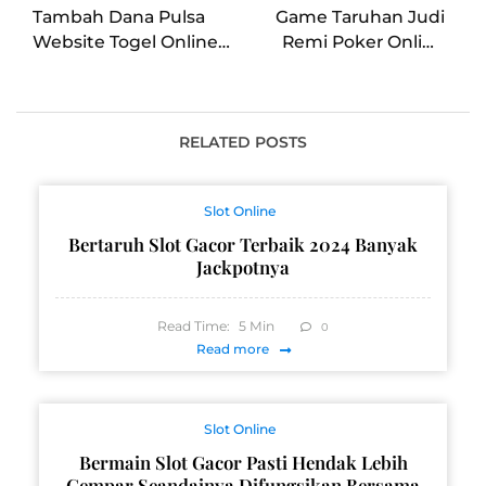
Tambah Dana Pulsa
Game Taruhan Judi
Website Togel Online
Remi Poker Online
Bersama Instant Tidak
Paling Resmi Oleh
Terbaik
RELATED POSTS
Slot Online
Bertaruh Slot Gacor Terbaik 2024 Banyak
Jackpotnya
Read Time:
5
Min
0
Read more
Slot Online
Bermain Slot Gacor Pasti Hendak Lebih
Gempar Seandainya Difungsikan Bersama