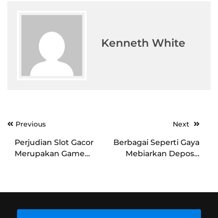
Kenneth White
Navigasi
Previous
Next
pos
Perjudian Slot Gacor
Berbagai Seperti Gaya
Merupakan Game
Mebiarkan Deposit
Serupa Kegemparan
Fulus Kedalam ID Slot
Nan Sangat Gede
On-line Real