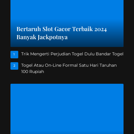
Bertaruh Slot Gacor Terbaik 2024
Banyak Jackpotnya
Trik Mengerti Perjudian Togel Dulu Bandar Togel
1
Togel Atau On-Line Formal Satu Hari Taruhan
2
100 Rupiah