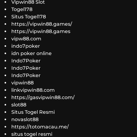
Vipwin88 Slot
Togel178
Situs Togel178
https://vipwin88.games/
https://vipwin88.games
vipw88.com
indo7poker
idn poker online
Indo7Poker
Indo7Poker
Indo7Poker
vipwin88
linkvipwin88.com
https://gasvipwin88.com/
slot88
Situs Togel Resmi
novaslot88
https://totomacau.me/
situs togel resmi