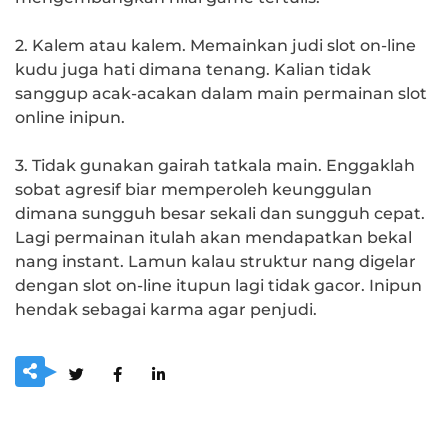
2. Kalem atau kalem. Memainkan judi slot on-line
kudu juga hati dimana tenang. Kalian tidak
sanggup acak-acakan dalam main permainan slot
online inipun.
3. Tidak gunakan gairah tatkala main. Enggaklah
sobat agresif biar memperoleh keunggulan
dimana sungguh besar sekali dan sungguh cepat.
Lagi permainan itulah akan mendapatkan bekal
nang instant. Lamun kalau struktur nang digelar
dengan slot on-line itupun lagi tidak gacor. Inipun
hendak sebagai karma agar penjudi.