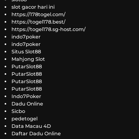
slot gacor hari ini
https://178togel.com/
https://togel178.best/
https://togel178.sg-host.com/
indo7poker
indo7poker
Situs Slot88
Mahjong Slot
PutarSlot88
PutarSlot88
PutarSlot88
PutarSlot88
Indo7Poker
Dadu Online
Sicbo
pedetogel
Data Macau 4D
Daftar Dadu Online