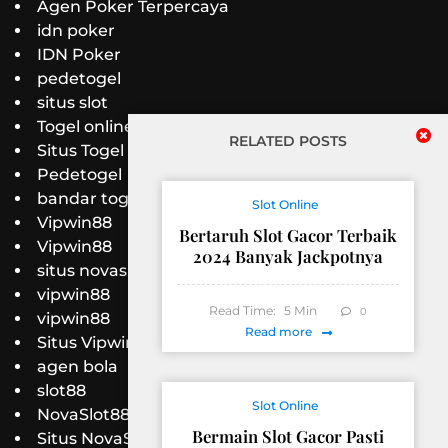
Agen Poker Terpercaya
idn poker
IDN Poker
pedetogel
situs slot
Togel online
RELATED POSTS
Situs Togel
Pedetogel
bandar togel resmi
Slot Online
Vipwin88
Bertaruh Slot Gacor Terbaik
Vipwin88
2024 Banyak Jackpotnya
situs novaslot88
vipwin88
Read Time:
5
Min
0
vipwin88
Read more
Situs Vipwin88
agen bola
slot88
Slot Online
NovaSlot88
Bermain Slot Gacor Pasti
Situs NovaSlot88