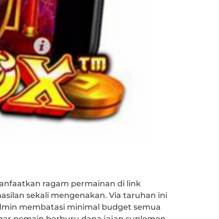
nfaatkan ragam permainan di link
silan sekali mengenakan. Via taruhan ini
. Admin membatasi minimal budget semua
gar pemain berburu dana jajan suplemen