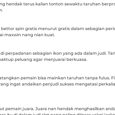
ng hendak terus kalian tonton sewaktu taruhan berpro
an
h bettor spin gratis menurut gratis dalam sebagian per
ai maxwin nang nian kuat.
jadi perpadanan sebagian ikon yang ada dalam judi. 
aktup peluang agar menjuarai berkuasa.
tangkan pemain bisa mainkan taruhan tanpa fulus. Fitu
urang ingat andaikan penjudi sukses mengatasi perkali
ut pemain juara. Juara nan hendak menghasilkan and
 itu di dalam judi slot nang paling diincar yakni jac