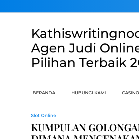
Skip
to
content
Kathiswritingno
Agen Judi Onlin
Pilihan Terbaik 
BERANDA
HUBUNGI KAMI
CASINO
Slot Online
KUMPULAN GOLONGAN
DIMANA MENGENAKA