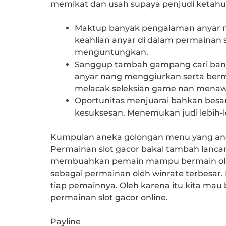
memikat dan usah supaya penjudi ketahui
Maktup banyak pengalaman anyar 
keahlian anyar di dalam permainan 
menguntungkan.
Sanggup tambah gampang cari bany
anyar nang menggiurkan serta berma
melacak seleksian game nan menaw
Oportunitas menjuarai bahkan bes
kesuksesan. Menemukan judi lebih-le
Kumpulan aneka golongan menu yang anda
Permainan slot gacor bakal tambah lancar
membuahkan pemain mampu bermain oleh ba
sebagai permainan oleh winrate terbesar
tiap pemainnya. Oleh karena itu kita mau
permainan slot gacor online.
Payline