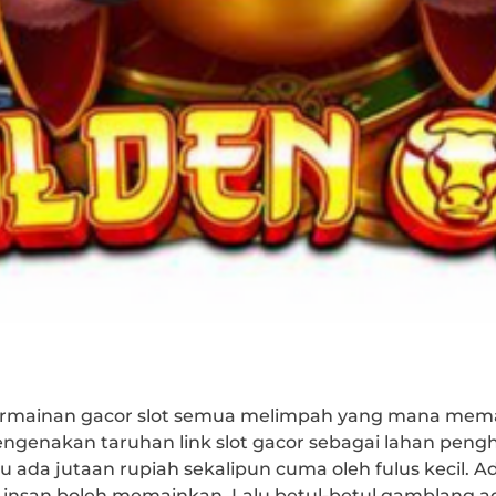
permainan gacor slot semua melimpah yang mana mema
genakan taruhan link slot gacor sebagai lahan pengha
u ada jutaan rupiah sekalipun cuma oleh fulus kecil
 insan boleh memainkan. Lalu betul-betul gamblang a