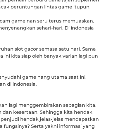
acak peruntungan lintas game itupun.
acam game nan seru terus memuaskan.
menyenangkan sehari-hari. Di indonesia
aruhan slot gacor semasa satu hari. Sama
ni kita siap oleh banyak varian lagi pun
nyudahi game nang utama saat ini.
n di indonesia.
an lagi menggembirakan sebagian kita.
n dan kesertaan. Sehingga kita hendak
 penjudi hendak jelas-jelas mendapatkan
a fungsinya? Serta yakni informasi yang