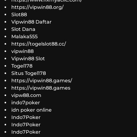
https://vipwin88.org/
Slot88
Vipwin88 Daftar
Slot Dana
Malaka555
https://togelslot88.cc/
vipwin88
Vipwin88 Slot
Togel178
Situs Togel178
https://vipwin88.games/
https://vipwin88.games
vipw88.com
indo7poker
idn poker online
Indo7Poker
Indo7Poker
Indo7Poker