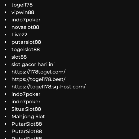
togel178
vipwin88
indo7poker
novaslot88
Live22
putarslot88
togelslot88
slot88
slot gacor hari ini
https://178togel.com/
https://togel178.best/
https://togel178.sg-host.com/
indo7poker
indo7poker
Situs Slot88
Mahjong Slot
PutarSlot88
PutarSlot88
PutarSlot88