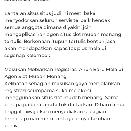
Lantaran situs situs judi ini mesti bakal
menyodorkan seluruh servis terbaik hendak
semua anggota dimana diyakini join
mengaplikasikan agen situs slot mudah menang
tertulis. Berkenaan itupun tertulis bentuk jasa
akan mendapatkan kapasitas plus melalui
segenap kelompok.
Masukan Mebiarkan Registrasi Akun Baru Melalui
Agen Slot Mudah Menang
Kelihatan sebagian masukan gaya menjalankan
registrasi seumpama suka melakoni
menggunakan situs slot mudah menang. Sama
berupa pada rata-rata trik daftarkan ID baru anda
tinggal diwajibkan menyediakan sebagian
terhadap mau membantu jalannya taruhan
berlive.