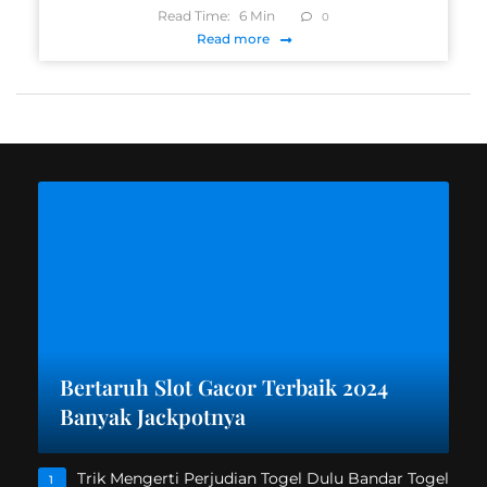
Read Time:
6
Min
0
Read more
Bertaruh Slot Gacor Terbaik 2024
Banyak Jackpotnya
Trik Mengerti Perjudian Togel Dulu Bandar Togel
1