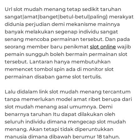
Url slot mudah menang tetap sedikit taruhan
sangat|amat|banget|betul-betul|paling} merakyat
didunia perjudian demi mekanisme mainnya
banyak melakukan segenap individu sangat
senang mencoba permainan tersebut. Dan pada
seorang member baru penikmat
slot online
wajib
pemain sungguh boleh bermain permainan slot
tersebut. Lantaran hanya membutuhkan
memencet tombol spin ada di monitor slot
permainan disaban game slot tertulis.
Lalu didalam link slot mudah menang tercantum
tanpa memerlukan model amat ribet berupa dari
slot mudah menang asal umumnya. Demi
benarnya taruhan Itu dapat dilakukan oleh
seluruh individu dimana mengecap slot mudah
menang. Akan tetapi tidak diperuntukkan
manusia dimana dibawah berumur 18 tahun.