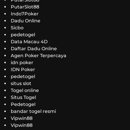
PutarSlot88
Indo7Poker
Dadu Online
Sicbo
pedetogel
Data Macau 4D
Daftar Dadu Online
Agen Poker Terpercaya
idn poker
IDN Poker
pedetogel
situs slot
Togel online
Situs Togel
Pedetogel
bandar togel resmi
Vipwin88
Vipwin88