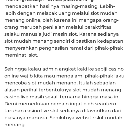
mendapatkan hasilnya masing-masing. Lebih-
lebih dengan melacak uang melalui slot mudah
menang online, oleh karena ini mengapa orang-
orang merubah penilaian melalui beraktifitas
selaku manusia judi mesin slot. Karena sedianya
slot mudah menang sendiri dipastikan kedapatan
menyerahkan penghasilan ramai dari pihak-pihak
meminati slot.
Sehingga kalau admin angkat kaki ke sebiji casino
online wajib kita mau mengalami pihak-pihak laku
mencoba slot mudah menang. Itulah sebagian
alasan perihal terbentuknya slot mudah menang
casino live masih sekali ternama hingga masa ini.
Demi memerlukan pemain ingat oleh seantero
taruhan casino live slot sedianya difavoritkan dari
biasanya manusia. Sedikitnya website slot mudah
menang.