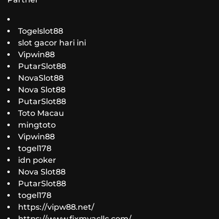
Togelslot88
slot gacor hari ini
Vipwin88
PutarSlot88
NovaSlot88
Nova Slot88
PutarSlot88
Toto Macau
mingtoto
Vipwin88
togel178
idn poker
Nova Slot88
PutarSlot88
togel178
https://vipw88.net/
https://www.fixmyacllc.com/