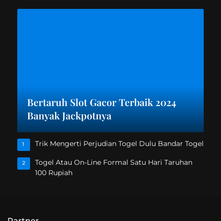
Bertaruh Slot Gacor Terbaik 2024
Banyak Jackpotnya
Trik Mengerti Perjudian Togel Dulu Bandar Togel
1
Togel Atau On-Line Formal Satu Hari Taruhan
2
100 Rupiah
Partner